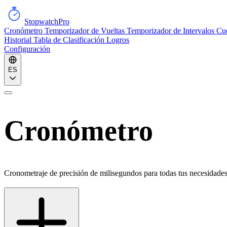
StopwatchPro
Cronómetro
Temporizador de Vueltas
Temporizador de Intervalos
Cue
Historial
Tabla de Clasificación
Logros
Configuración
ES
Cronómetro
Cronometraje de precisión de milisegundos para todas tus necesidade