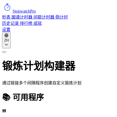
StopwatchPro
秒表
圈速计时器
间歇计时器
倒计时
历史记录
排行榜
成就
设置
ZH
锻炼计划构建器
通过链接多个间隔程序创建自定义锻炼计划
📚 可用程序
💾