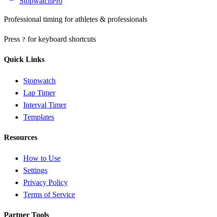
StopwatchPro
Professional timing for athletes & professionals
Press
for keyboard shortcuts
?
Quick Links
Stopwatch
Lap Timer
Interval Timer
Templates
Resources
How to Use
Settings
Privacy Policy
Terms of Service
Partner Tools