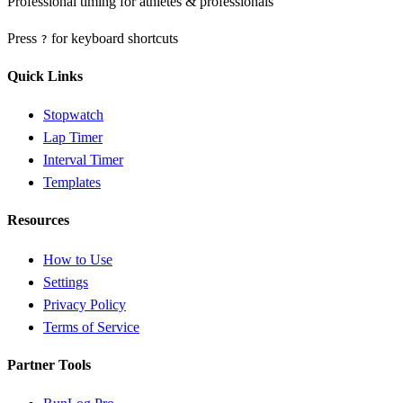
Professional timing for athletes & professionals
Press
for keyboard shortcuts
?
Quick Links
Stopwatch
Lap Timer
Interval Timer
Templates
Resources
How to Use
Settings
Privacy Policy
Terms of Service
Partner Tools