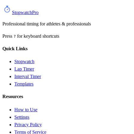
StopwatchPro
Professional timing for athletes & professionals
Press
for keyboard shortcuts
?
Quick Links
Stopwatch
Lap Timer
Interval Timer
Templates
Resources
How to Use
Settings
Privacy Policy
Terms of Service